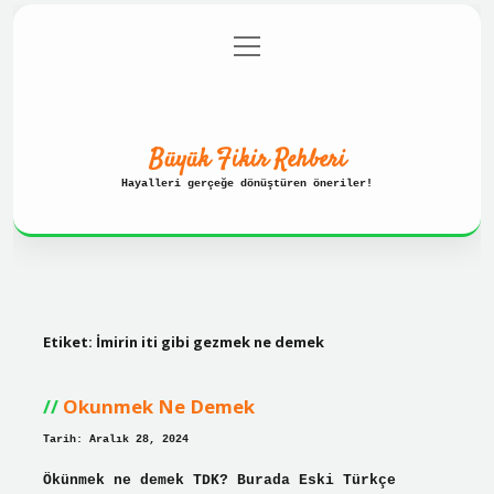
menüyü
Anasayfa
Gizlilik Politikası
aç
Yasal Uyarı
Hakkımızda
Büyük Fikir Rehberi
Hayalleri gerçeğe dönüştüren öneriler!
Etiket:
İmirin iti gibi gezmek ne demek
Okunmek Ne Demek
Tarih: Aralık 28, 2024
Ökünmek ne demek TDK? Burada Eski Türkçe