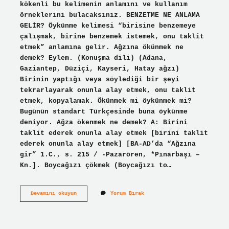
kökenli bu kelimenin anlamını ve kullanım
örneklerini bulacaksınız. BENZETME NE ANLAMA
GELİR? Öykünme kelimesi “birisine benzemeye
çalışmak, birine benzemek istemek, onu taklit
etmek” anlamına gelir. Ağzına ökünmek ne
demek? Eylem. (Konuşma dili) (Adana,
Gaziantep, Düziçi, Kayseri, Hatay ağzı)
Birinin yaptığı veya söylediği bir şeyi
tekrarlayarak onunla alay etmek, onu taklit
etmek, kopyalamak. Ökünmek mi öykünmek mi?
Bugünün standart Türkçesinde buna öykünme
deniyor. Ağza ökenmek ne demek? A: Birini
taklit ederek onunla alay etmek [birini taklit
ederek onunla alay etmek] [BA-AD’da “Ağzına
gir” 1.C., s. 215 / -Pazarören, *Pınarbaşı –
Kn.]. Boycağızı çökmek (Boycağızı to…
Okunmek
Devamını okuyun
Yorum Bırak
Ne
Demek