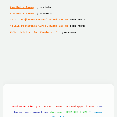
Cam Nedir Tanım
için
admin
Cam Nedir Tanım
için
Münire
Yıldız Dağlarında Güncel Buzul Var Mı
için
admin
Yıldız Dağlarında Güncel Buzul Var Mı
için
Müdür
Zayıf Erkekler Kas Yapabilir Mi
için
admin
r giriş
Reklam ve İletişim:
E-mail:
backlinkpaneli@gmail.com
Teams:
forumhizmeti@gmail.com
Whatsapp: 0262 606 0 726
Telegram: