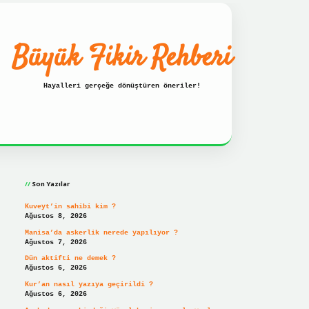
Büyük Fikir Rehberi
Hayalleri gerçeğe dönüştüren öneriler!
Sidebar
 güncel giriş adresi
ilbet hızlı giriş
ilbet giriş
betexper
Son Yazılar
Kuveyt’in sahibi kim ?
Ağustos 8, 2026
Manisa’da askerlik nerede yapılıyor ?
Ağustos 7, 2026
Dün aktifti ne demek ?
Ağustos 6, 2026
Kur’an nasıl yazıya geçirildi ?
Ağustos 6, 2026