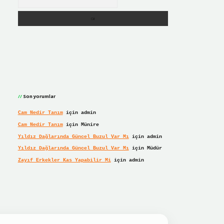
Son yorumlar
Cam Nedir Tanım
için
admin
Cam Nedir Tanım
için
Münire
Yıldız Dağlarında Güncel Buzul Var Mı
için
admin
Yıldız Dağlarında Güncel Buzul Var Mı
için
Müdür
Zayıf Erkekler Kas Yapabilir Mi
için
admin