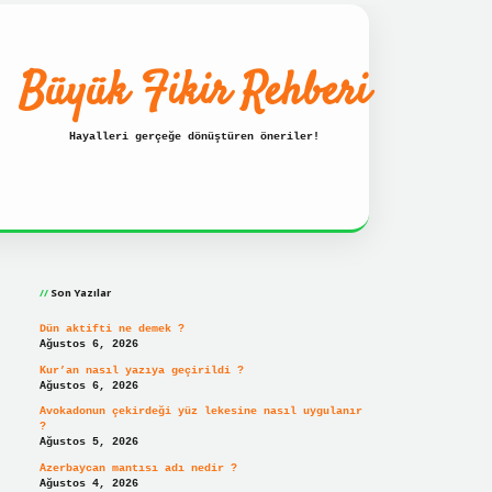
Büyük Fikir Rehberi
Hayalleri gerçeğe dönüştüren öneriler!
Sidebar
resi
ilbet hızlı giriş
ilbet giriş
betexper giriş
Son Yazılar
Dün aktifti ne demek ?
Ağustos 6, 2026
Kur’an nasıl yazıya geçirildi ?
Ağustos 6, 2026
Avokadonun çekirdeği yüz lekesine nasıl uygulanır
?
Ağustos 5, 2026
Azerbaycan mantısı adı nedir ?
Ağustos 4, 2026