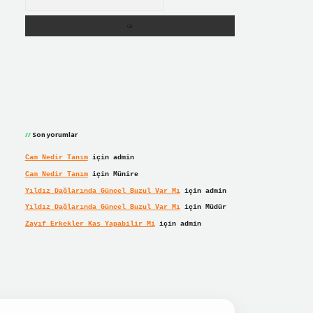
Son yorumlar
Cam Nedir Tanım
için
admin
Cam Nedir Tanım
için
Münire
Yıldız Dağlarında Güncel Buzul Var Mı
için
admin
Yıldız Dağlarında Güncel Buzul Var Mı
için
Müdür
Zayıf Erkekler Kas Yapabilir Mi
için
admin