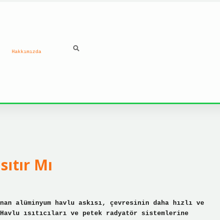
Hakkımızda
ilbet güncel giriş ad
sıtır Mı
nan alüminyum havlu askısı, çevresinin daha hızlı ve
Havlu ısıtıcıları ve petek radyatör sistemlerine