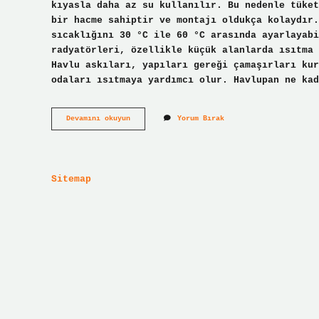
kıyasla daha az su kullanılır. Bu nedenle tüket
bir hacme sahiptir ve montajı oldukça kolaydır.
sıcaklığını 30 °C ile 60 °C arasında ayarlayabi
radyatörleri, özellikle küçük alanlarda ısıtma 
Havlu askıları, yapıları gereği çamaşırları kur
odaları ısıtmaya yardımcı olur. Havlupan ne kad
Havlupan
Devamını okuyun
Yorum Bırak
Petek
Kadar
Isıtır
Mı
Sitemap