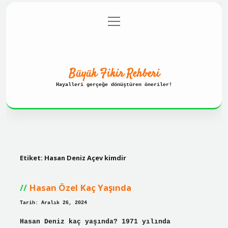
menüyü
Anasayfa
Gizlilik Politikası
aç
Yasal Uyarı
Hakkımızda
Büyük Fikir Rehberi
Hayalleri gerçeğe dönüştüren öneriler!
Etiket:
Hasan Deniz Açev kimdir
Hasan Özel Kaç Yaşında
Tarih: Aralık 26, 2024
Hasan Deniz kaç yaşında? 1971 yılında