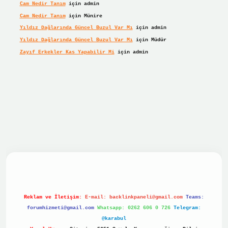
Cam Nedir Tanım
için
admin
Cam Nedir Tanım
için
Münire
Yıldız Dağlarında Güncel Buzul Var Mı
için
admin
Yıldız Dağlarında Güncel Buzul Var Mı
için
Müdür
Zayıf Erkekler Kas Yapabilir Mi
için
admin
bet giriş
betexper giriş
Reklam ve İletişim:
E-mail:
backlinkpaneli@gmail.com
Teams:
forumhizmeti@gmail.com
Whatsapp: 0262 606 0 726
Telegram:
@karabul