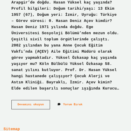
Arapgir’de doğdu. Hasan Yüksel kaç yaşında?
Profil bilgileri: Doğum tarihi/yaşı: 13 Ekim
1957 (67), Doğum yeri: İzmir, Uyruğu: Türkiye
– Görev süresi: 0. Hasan Deniz Açev kimdir?
Hasan Deniz 1971 yılında doğdu. Ege
Üniversitesi Sosyoloji Bölümü’nden mezun oldu.
Çeşitli sivil toplum örgütlerinde çalıştı.
2002 yılından bu yana Anne Çocuk Eğitim
Vakfı’nda (AÇEV) Aile Eğitimi Müdürü olarak
görev yapmaktadır. Yüksel Özkasap kaç yaşında
yaşıyor mu? Köln Bülbülü Yüksel Özkasap 58.
sanat yılını kutluyor. Prof. Dr. Hasan Yüksel
hangi hastanede çalışıyor? Çocuk Alerji ve
Astım Kliniği. Bayraklı, İzmir. Açev kimin?
Elde edilen başarılı sonuçlar ışığında Kurucu…
Hasan
Devamını okuyun
Yorum Bırak
Özel
Kaç
Yaşında
Sitemap