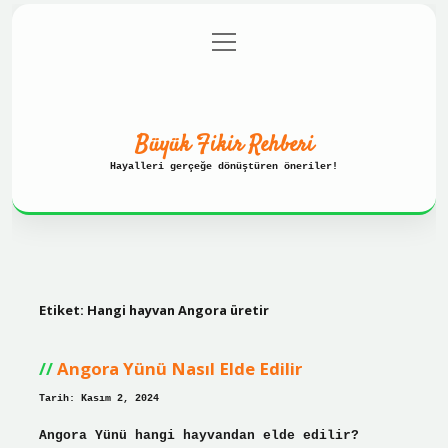
menüyü
Anasayfa
Gizlilik Politikası
aç
Yasal Uyarı
Hakkımızda
Büyük Fikir Rehberi
Hayalleri gerçeğe dönüştüren öneriler!
Etiket:
Hangi hayvan Angora üretir
Angora Yünü Nasıl Elde Edilir
Tarih: Kasım 2, 2024
Angora Yünü hangi hayvandan elde edilir?