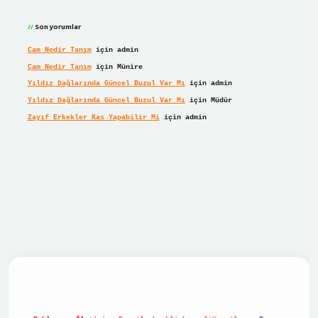
Son yorumlar
Cam Nedir Tanım
için
admin
Cam Nedir Tanım
için
Münire
Yıldız Dağlarında Güncel Buzul Var Mı
için
admin
Yıldız Dağlarında Güncel Buzul Var Mı
için
Müdür
Zayıf Erkekler Kas Yapabilir Mi
için
admin
bet giriş
betexper giriş