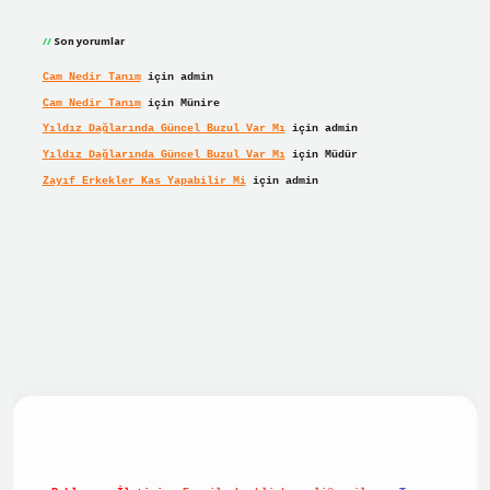
Son yorumlar
Cam Nedir Tanım
için
admin
Cam Nedir Tanım
için
Münire
Yıldız Dağlarında Güncel Buzul Var Mı
için
admin
Yıldız Dağlarında Güncel Buzul Var Mı
için
Müdür
Zayıf Erkekler Kas Yapabilir Mi
için
admin
lbet giriş
betexper giriş