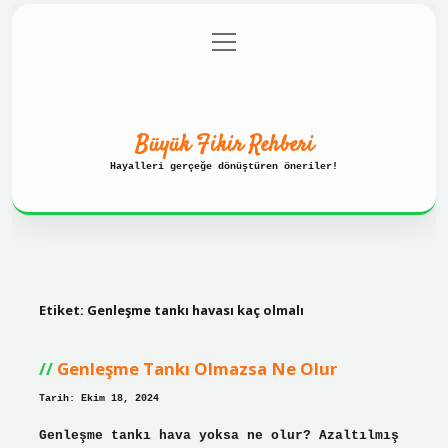
menüyü
Anasayfa
Gizlilik Politikası
aç
Yasal Uyarı
Hakkımızda
Büyük Fikir Rehberi
Hayalleri gerçeğe dönüştüren öneriler!
Etiket:
Genleşme tankı havası kaç olmalı
Genleşme Tankı Olmazsa Ne Olur
Tarih: Ekim 18, 2024
Genleşme tankı hava yoksa ne olur? Azaltılmış