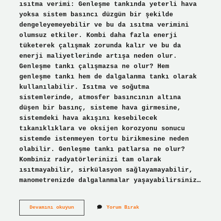
ısıtma verimi: Genleşme tankında yeterli hava
yoksa sistem basıncı düzgün bir şekilde
dengeleyemeyebilir ve bu da ısıtma verimini
olumsuz etkiler. Kombi daha fazla enerji
tüketerek çalışmak zorunda kalır ve bu da
enerji maliyetlerinde artışa neden olur.
Genleşme tankı çalışmazsa ne olur? Hem
genleşme tankı hem de dalgalanma tankı olarak
kullanılabilir. Isıtma ve soğutma
sistemlerinde, atmosfer basıncının altına
düşen bir basınç, sisteme hava girmesine,
sistemdeki hava akışını kesebilecek
tıkanıklıklara ve oksijen korozyonu sonucu
sistemde istenmeyen tortu birikmesine neden
olabilir. Genleşme tankı patlarsa ne olur?
Kombiniz radyatörlerinizi tam olarak
ısıtmayabilir, sirkülasyon sağlayamayabilir,
manometrenizde dalgalanmalar yaşayabilirsiniz…
Genleşme
Devamını okuyun
Yorum Bırak
Tankı
Olmazsa