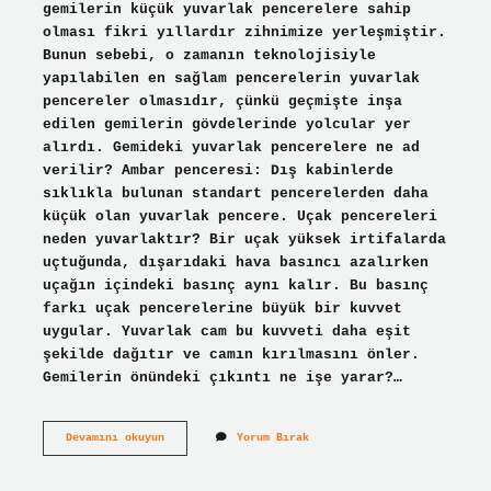
gemilerin küçük yuvarlak pencerelere sahip
olması fikri yıllardır zihnimize yerleşmiştir.
Bunun sebebi, o zamanın teknolojisiyle
yapılabilen en sağlam pencerelerin yuvarlak
pencereler olmasıdır, çünkü geçmişte inşa
edilen gemilerin gövdelerinde yolcular yer
alırdı. Gemideki yuvarlak pencerelere ne ad
verilir? Ambar penceresi: Dış kabinlerde
sıklıkla bulunan standart pencerelerden daha
küçük olan yuvarlak pencere. Uçak pencereleri
neden yuvarlaktır? Bir uçak yüksek irtifalarda
uçtuğunda, dışarıdaki hava basıncı azalırken
uçağın içindeki basınç aynı kalır. Bu basınç
farkı uçak pencerelerine büyük bir kuvvet
uygular. Yuvarlak cam bu kuvveti daha eşit
şekilde dağıtır ve camın kırılmasını önler.
Gemilerin önündeki çıkıntı ne işe yarar?…
Gemilerin
Devamını okuyun
Yorum Bırak
Penceresi
Neden
Yuvarlak