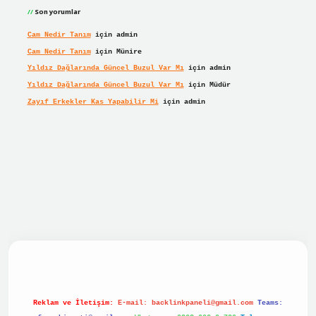
Son yorumlar
Cam Nedir Tanım
için
admin
Cam Nedir Tanım
için
Münire
Yıldız Dağlarında Güncel Buzul Var Mı
için
admin
Yıldız Dağlarında Güncel Buzul Var Mı
için
Müdür
Zayıf Erkekler Kas Yapabilir Mi
için
admin
et giriş
betexper giriş
Reklam ve İletişim:
E-mail:
backlinkpaneli@gmail.com
Teams: