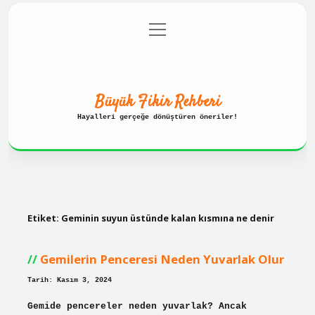
menüyü
Anasayfa
Gizlilik Politikası
aç
Yasal Uyarı
Hakkımızda
Büyük Fikir Rehberi
Hayalleri gerçeğe dönüştüren öneriler!
Etiket:
Geminin suyun üstünde kalan kısmına ne denir
Gemilerin Penceresi Neden Yuvarlak Olur
Tarih: Kasım 3, 2024
Gemide pencereler neden yuvarlak? Ancak