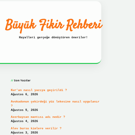
Büyük Fikir Rehberi
Hayalleri gerçeğe dönüştüren öneriler!
Sidebar
 güncel giriş adresi
ilbet hızlı giriş
ilbet giriş
betexper
Son Yazılar
Kur’an nasıl yazıya geçirildi ?
Ağustos 6, 2026
Avokadonun çekirdeği yüz lekesine nasıl uygulanır
?
Ağustos 5, 2026
Azerbaycan mantısı adı nedir ?
Ağustos 4, 2026
Alev bursu kimlere verilir ?
Ağustos 3, 2026