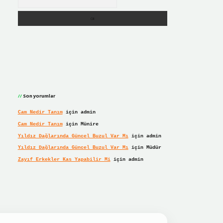
Son yorumlar
Cam Nedir Tanım
için
admin
Cam Nedir Tanım
için
Münire
Yıldız Dağlarında Güncel Buzul Var Mı
için
admin
Yıldız Dağlarında Güncel Buzul Var Mı
için
Müdür
Zayıf Erkekler Kas Yapabilir Mi
için
admin