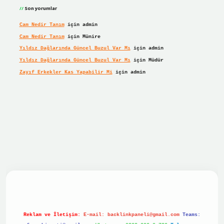
Son yorumlar
Cam Nedir Tanım
için
admin
Cam Nedir Tanım
için
Münire
Yıldız Dağlarında Güncel Buzul Var Mı
için
admin
Yıldız Dağlarında Güncel Buzul Var Mı
için
Müdür
Zayıf Erkekler Kas Yapabilir Mi
için
admin
r giriş
Reklam ve İletişim:
E-mail:
backlinkpaneli@gmail.com
Teams: