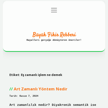
menüyü
Anasayfa
Gizlilik Politikası
aç
Yasal Uyarı
Hakkımızda
Büyük Fikir Rehberi
Hayalleri gerçeğe dönüştüren öneriler!
Etiket:
Eş zamanlı işlem ne demek
Art Zamanlı Yöntem Nedir
Tarih: Kasım 7, 2024
Art zamanlılık nedir? Diyakronik semantik ise