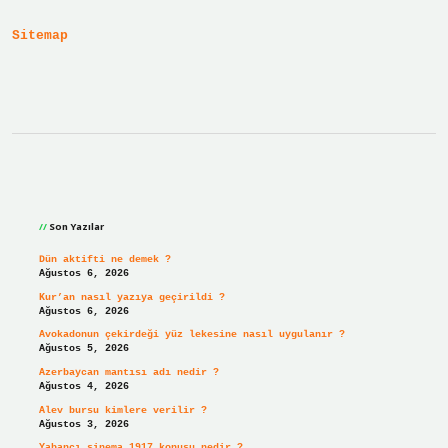
Sitemap
Sidebar
Son Yazılar
Dün aktifti ne demek ?
Ağustos 6, 2026
Kur’an nasıl yazıya geçirildi ?
Ağustos 6, 2026
Avokadonun çekirdeği yüz lekesine nasıl uygulanır ?
Ağustos 5, 2026
Azerbaycan mantısı adı nedir ?
Ağustos 4, 2026
Alev bursu kimlere verilir ?
Ağustos 3, 2026
Yabancı sinema 1917 konusu nedir ?