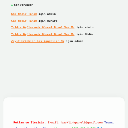
Son yorumlar
Cam Nedir Tanım
için
admin
Cam Nedir Tanım
için
Münire
Yıldız Dağlarında Güncel Buzul Var Mı
için
admin
Yıldız Dağlarında Güncel Buzul Var Mı
için
Müdür
Zayıf Erkekler Kas Yapabilir Mi
için
admin
 giriş
Reklam ve İletişim:
E-mail:
backlinkpaneli@gmail.com
Teams: