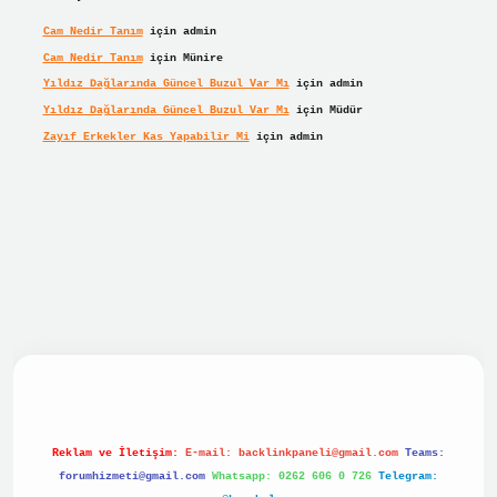
Cam Nedir Tanım
için
admin
Cam Nedir Tanım
için
Münire
Yıldız Dağlarında Güncel Buzul Var Mı
için
admin
Yıldız Dağlarında Güncel Buzul Var Mı
için
Müdür
Zayıf Erkekler Kas Yapabilir Mi
için
admin
lbet giriş
betexper giriş
Reklam ve İletişim:
E-mail:
backlinkpaneli@gmail.com
Teams:
forumhizmeti@gmail.com
Whatsapp: 0262 606 0 726
Telegram: