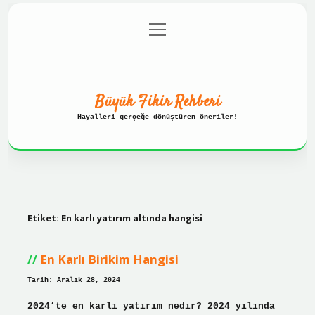
menüyü
Anasayfa
Gizlilik Politikası
aç
Yasal Uyarı
Hakkımızda
Büyük Fikir Rehberi
Hayalleri gerçeğe dönüştüren öneriler!
Etiket:
En karlı yatırım altında hangisi
En Karlı Birikim Hangisi
Tarih: Aralık 28, 2024
2024’te en karlı yatırım nedir? 2024 yılında