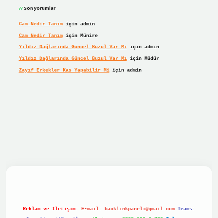
Son yorumlar
Cam Nedir Tanım
için
admin
Cam Nedir Tanım
için
Münire
Yıldız Dağlarında Güncel Buzul Var Mı
için
admin
Yıldız Dağlarında Güncel Buzul Var Mı
için
Müdür
Zayıf Erkekler Kas Yapabilir Mi
için
admin
r giriş
Reklam ve İletişim:
E-mail:
backlinkpaneli@gmail.com
Teams: