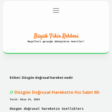
menüyü
Anasayfa
Gizlilik Politikası
aç
Yasal Uyarı
Hakkımızda
Büyük Fikir Rehberi
Hayalleri gerçeğe dönüştüren öneriler!
Etiket:
Düzgün doğrusal hareket nedir
Düzgün Doğrusal Harekette Hız Sabit Mi
Tarih: Ekim 14, 2024
Düzgün doğrusal hareketin özellikleri