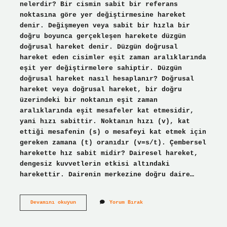
nelerdir? Bir cismin sabit bir referans
noktasına göre yer değiştirmesine hareket
denir. Değişmeyen veya sabit bir hızla bir
doğru boyunca gerçekleşen harekete düzgün
doğrusal hareket denir. Düzgün doğrusal
hareket eden cisimler eşit zaman aralıklarında
eşit yer değiştirmelere sahiptir. Düzgün
doğrusal hareket nasıl hesaplanır? Doğrusal
hareket veya doğrusal hareket, bir doğru
üzerindeki bir noktanın eşit zaman
aralıklarında eşit mesafeler kat etmesidir,
yani hızı sabittir. Noktanın hızı (v), kat
ettiği mesafenin (s) o mesafeyi kat etmek için
gereken zamana (t) oranıdır (v=s/t). Çembersel
harekette hız sabit midir? Dairesel hareket,
dengesiz kuvvetlerin etkisi altındaki
harekettir. Dairenin merkezine doğru daire…
Düzgün
Devamını okuyun
Yorum Bırak
Doğrusal
Harekette
Hız