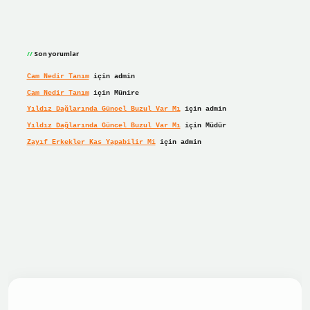
Son yorumlar
Cam Nedir Tanım
için
admin
Cam Nedir Tanım
için
Münire
Yıldız Dağlarında Güncel Buzul Var Mı
için
admin
Yıldız Dağlarında Güncel Buzul Var Mı
için
Müdür
Zayıf Erkekler Kas Yapabilir Mi
için
admin
et giriş
betexper giriş