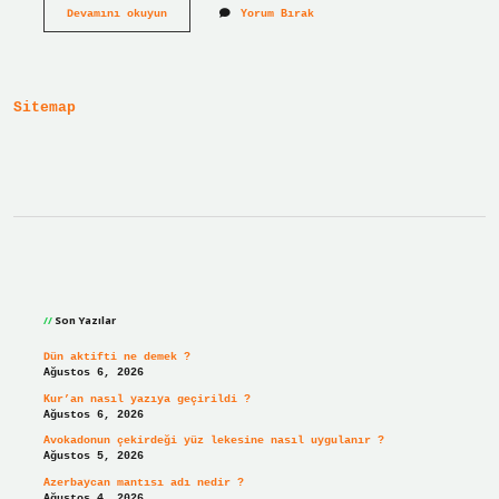
Dişlerimizin
Devamını okuyun
Yorum Bırak
Çürümesine
Neden
Olan
Canlı
Tür
Sitemap
Sidebar
Son Yazılar
Dün aktifti ne demek ?
Ağustos 6, 2026
Kur’an nasıl yazıya geçirildi ?
Ağustos 6, 2026
Avokadonun çekirdeği yüz lekesine nasıl uygulanır ?
Ağustos 5, 2026
Azerbaycan mantısı adı nedir ?
Ağustos 4, 2026