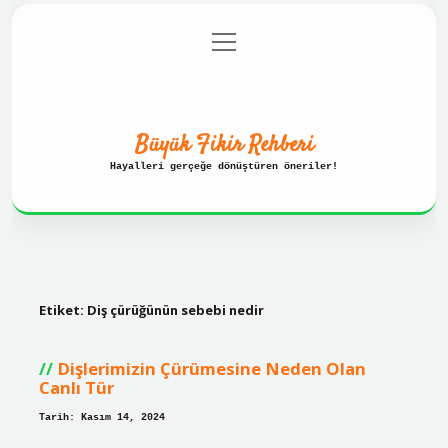
menüyü
Anasayfa
Gizlilik Politikası
aç
Yasal Uyarı
Hakkımızda
Büyük Fikir Rehberi
Hayalleri gerçeğe dönüştüren öneriler!
Etiket:
Diş çürüğünün sebebi nedir
Dişlerimizin Çürümesine Neden Olan
Canlı Tür
Tarih: Kasım 14, 2024