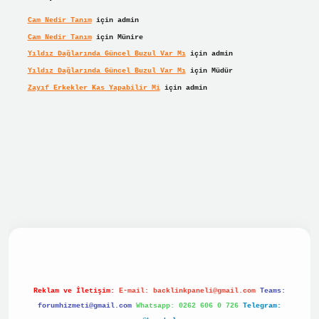
Cam Nedir Tanım
için
admin
Cam Nedir Tanım
için
Münire
Yıldız Dağlarında Güncel Buzul Var Mı
için
admin
Yıldız Dağlarında Güncel Buzul Var Mı
için
Müdür
Zayıf Erkekler Kas Yapabilir Mi
için
admin
bet giriş
betexper giriş
Reklam ve İletişim:
E-mail:
backlinkpaneli@gmail.com
Teams:
forumhizmeti@gmail.com
Whatsapp: 0262 606 0 726
Telegram: