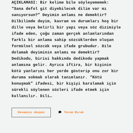
AÇIKLAMASI: Bir kelime bile söyleyememek:
“Sana defol git diyebilecek dilim var mı
sanıyorsun?” Deyimin anlamı ne demektir?
Dilbilimde deyim, kavram ve durumları hoş bir
dille veya belirli bir yapı veya söz dizimiyle
ifade eden, çoğu zaman gerçek anlamlarından
farklı bir anlama sahip sözcüklerden oluşan
formülsel sözcük veya ifade grubudur. Dile
dolamak deyiminin anlamı ne demektir?
Dedikodu, birisi hakkında dedikodu yapmak
anlamına gelir. Ayrıca iftira, bir kişinin
kötü yanlarını her yerde gösterip onu zor bir
duruma sokmak olarak tanımlanır. “Kötü
konuşmak” ifadesi, bir kişiyi karalamak için
sürekli söylenen sözleri ifade etmek için
kullanılır. Dili…
Dile
Devamını okuyun
Yorum Bırak
Varmamak
Deyiminin
Anlamı
Nedir