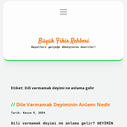
menüyü
Anasayfa
Gizlilik Politikası
aç
Yasal Uyarı
Hakkımızda
Büyük Fikir Rehberi
Hayalleri gerçeğe dönüştüren öneriler!
Etiket:
Dili varmamak deyimi ne anlama gelir
Dile Varmamak Deyiminin Anlamı Nedir
Tarih: Kasım 5, 2024
Dili varmamak deyimi ne anlama gelir? DEYİMİN