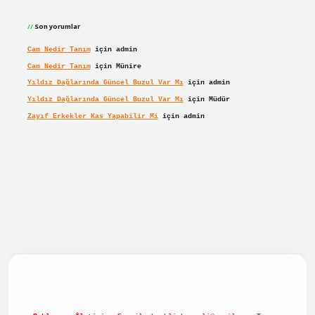
Son yorumlar
Cam Nedir Tanım
için
admin
Cam Nedir Tanım
için
Münire
Yıldız Dağlarında Güncel Buzul Var Mı
için
admin
Yıldız Dağlarında Güncel Buzul Var Mı
için
Müdür
Zayıf Erkekler Kas Yapabilir Mi
için
admin
giriş