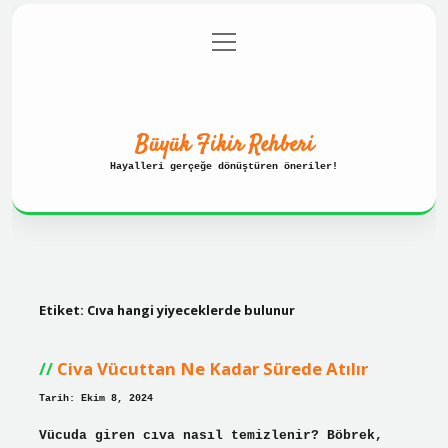
menüyü
Anasayfa
Gizlilik Politikası
aç
Yasal Uyarı
Hakkımızda
Büyük Fikir Rehberi
Hayalleri gerçeğe dönüştüren öneriler!
Etiket:
Cıva hangi yiyeceklerde bulunur
Civa Vücuttan Ne Kadar Sürede Atılır
Tarih: Ekim 8, 2024
Vücuda giren cıva nasıl temizlenir? Böbrek,