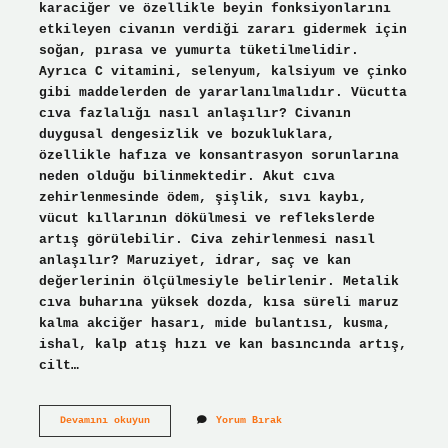
karaciğer ve özellikle beyin fonksiyonlarını
etkileyen civanın verdiği zararı gidermek için
soğan, pırasa ve yumurta tüketilmelidir.
Ayrıca C vitamini, selenyum, kalsiyum ve çinko
gibi maddelerden de yararlanılmalıdır. Vücutta
cıva fazlalığı nasıl anlaşılır? Civanın
duygusal dengesizlik ve bozukluklara,
özellikle hafıza ve konsantrasyon sorunlarına
neden olduğu bilinmektedir. Akut cıva
zehirlenmesinde ödem, şişlik, sıvı kaybı,
vücut kıllarının dökülmesi ve reflekslerde
artış görülebilir. Civa zehirlenmesi nasıl
anlaşılır? Maruziyet, idrar, saç ve kan
değerlerinin ölçülmesiyle belirlenir. Metalik
cıva buharına yüksek dozda, kısa süreli maruz
kalma akciğer hasarı, mide bulantısı, kusma,
ishal, kalp atış hızı ve kan basıncında artış,
cilt…
Civa
Devamını okuyun
Yorum Bırak
Vücuttan
Ne