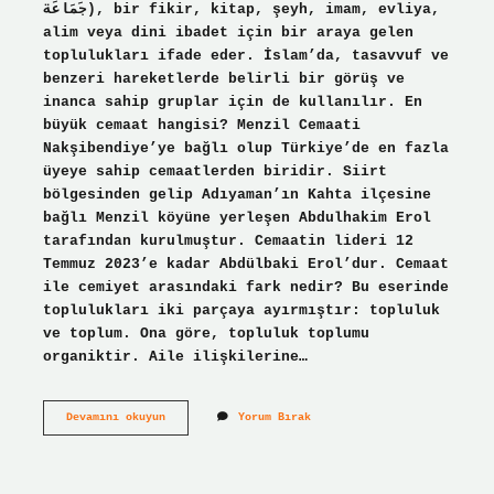
جَمَاعَة), bir fikir, kitap, şeyh, imam, evliya,
alim veya dini ibadet için bir araya gelen
toplulukları ifade eder. İslam’da, tasavvuf ve
benzeri hareketlerde belirli bir görüş ve
inanca sahip gruplar için de kullanılır. En
büyük cemaat hangisi? Menzil Cemaati
Nakşibendiye’ye bağlı olup Türkiye’de en fazla
üyeye sahip cemaatlerden biridir. Siirt
bölgesinden gelip Adıyaman’ın Kahta ilçesine
bağlı Menzil köyüne yerleşen Abdulhakim Erol
tarafından kurulmuştur. Cemaatin lideri 12
Temmuz 2023’e kadar Abdülbaki Erol’dur. Cemaat
ile cemiyet arasındaki fark nedir? Bu eserinde
toplulukları iki parçaya ayırmıştır: topluluk
ve toplum. Ona göre, topluluk toplumu
organiktir. Aile ilişkilerine…
Cemaat
Devamını okuyun
Yorum Bırak
Nedir
Örnek