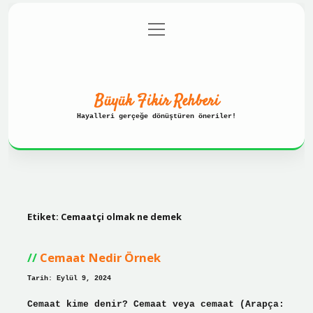
menüyü
Anasayfa
Gizlilik Politikası
aç
Yasal Uyarı
Hakkımızda
Büyük Fikir Rehberi
Hayalleri gerçeğe dönüştüren öneriler!
Etiket:
Cemaatçi olmak ne demek
Cemaat Nedir Örnek
Tarih: Eylül 9, 2024
Cemaat kime denir? Cemaat veya cemaat (Arapça: