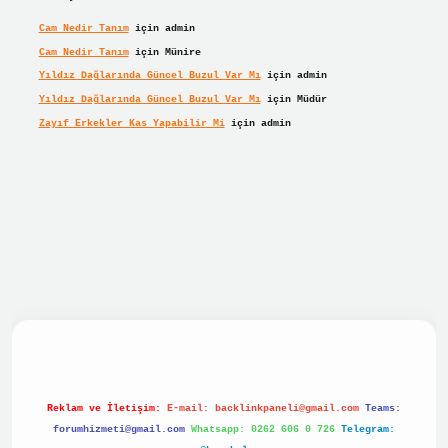
Cam Nedir Tanım
için
admin
Cam Nedir Tanım
için
Münire
Yıldız Dağlarında Güncel Buzul Var Mı
için
admin
Yıldız Dağlarında Güncel Buzul Var Mı
için
Müdür
Zayıf Erkekler Kas Yapabilir Mi
için
admin
r giriş
Reklam ve İletişim:
E-mail:
backlinkpaneli@gmail.com
Teams:
forumhizmeti@gmail.com
Whatsapp: 0262 606 0 726
Telegram: