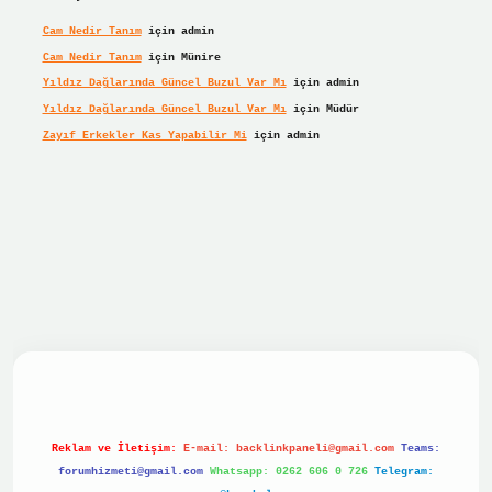
Cam Nedir Tanım
için
admin
Cam Nedir Tanım
için
Münire
Yıldız Dağlarında Güncel Buzul Var Mı
için
admin
Yıldız Dağlarında Güncel Buzul Var Mı
için
Müdür
Zayıf Erkekler Kas Yapabilir Mi
için
admin
r giriş
Reklam ve İletişim:
E-mail:
backlinkpaneli@gmail.com
Teams:
forumhizmeti@gmail.com
Whatsapp: 0262 606 0 726
Telegram: