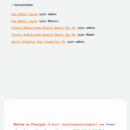
Son yorumlar
Cam Nedir Tanım
için
admin
Cam Nedir Tanım
için
Münire
Yıldız Dağlarında Güncel Buzul Var Mı
için
admin
Yıldız Dağlarında Güncel Buzul Var Mı
için
Müdür
Zayıf Erkekler Kas Yapabilir Mi
için
admin
 giriş
Reklam ve İletişim:
E-mail:
backlinkpaneli@gmail.com
Teams: