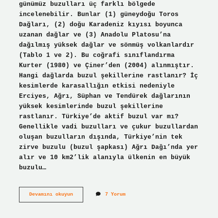
günümüz buzulları üç farklı bölgede
incelenebilir. Bunlar (1) güneydoğu Toros
Dağları, (2) doğu Karadeniz kıyısı boyunca
uzanan dağlar ve (3) Anadolu Platosu’na
dağılmış yüksek dağlar ve sönmüş volkanlardır
(Tablo 1 ve 2). Bu coğrafi sınıflandırma
Kurter (1980) ve Çiner’den (2004) alınmıştır.
Hangi dağlarda buzul şekillerine rastlanır? İç
kesimlerde karasallığın etkisi nedeniyle
Erciyes, Ağrı, Süphan ve Tendürek dağlarının
yüksek kesimlerinde buzul şekillerine
rastlanır. Türkiye’de aktif buzul var mı?
Genellikle vadi buzulları ve çukur buzullardan
oluşan buzulların dışında, Türkiye’nin tek
zirve buzulu (buzul şapkası) Ağrı Dağı’nda yer
alır ve 10 km2’lik alanıyla ülkenin en büyük
buzulu…
Yıldız
Devamını okuyun
7 Yorum
Dağlarında
Güncel
Buzul