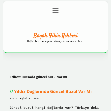
menüyü
Anasayfa
Gizlilik Politikası
aç
Yasal Uyarı
Hakkımızda
Büyük Fikir Rehberi
Hayalleri gerçeğe dönüştüren öneriler!
Etiket:
Bursada güncel buzul var mı
Yıldız Dağlarında Güncel Buzul Var Mı
Tarih: Eylül 8, 2024
Güncel buzul hangi dağlarda var? Türkiye’deki