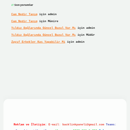
Son yorumlar
Cam Nedir Tanım
için
admin
Cam Nedir Tanım
için
Münire
Yıldız Dağlarında Güncel Buzul Var Mı
için
admin
Yıldız Dağlarında Güncel Buzul Var Mı
için
Müdür
Zayıf Erkekler Kas Yapabilir Mi
için
admin
 giriş
Reklam ve İletişim:
E-mail:
backlinkpaneli@gmail.com
Teams: