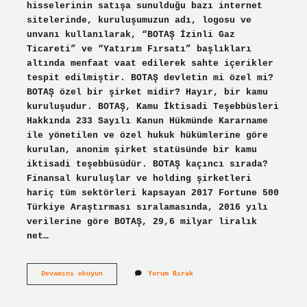
hisselerinin satışa sunulduğu bazı internet
sitelerinde, kuruluşumuzun adı, logosu ve
unvanı kullanılarak, “BOTAŞ İzinli Gaz
Ticareti” ve “Yatırım Fırsatı” başlıkları
altında menfaat vaat edilerek sahte içerikler
tespit edilmiştir. BOTAŞ devletin mi özel mi?
BOTAŞ özel bir şirket midir? Hayır, bir kamu
kuruluşudur. BOTAŞ, Kamu İktisadi Teşebbüsleri
Hakkında 233 Sayılı Kanun Hükmünde Kararname
ile yönetilen ve özel hukuk hükümlerine göre
kurulan, anonim şirket statüsünde bir kamu
iktisadi teşebbüsüdür. BOTAŞ kaçıncı sırada?
Finansal kuruluşlar ve holding şirketleri
hariç tüm sektörleri kapsayan 2017 Fortune 500
Türkiye Araştırması sıralamasında, 2016 yılı
verilerine göre BOTAŞ, 29,6 milyar liralık
net…
Botaş
Devamını okuyun
Yorum Bırak
Ne
Kadar
Güvenli