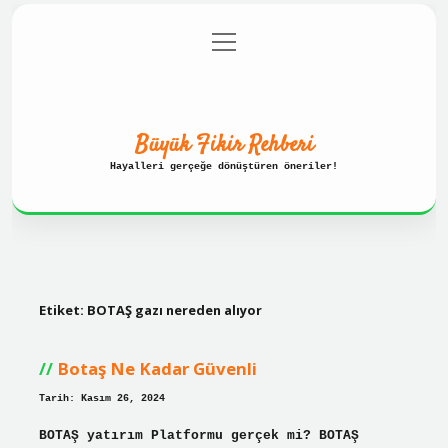
menüyü
Anasayfa
Gizlilik Politikası
aç
Yasal Uyarı
Hakkımızda
Büyük Fikir Rehberi
Hayalleri gerçeğe dönüştüren öneriler!
Etiket:
BOTAŞ gazı nereden alıyor
Botaş Ne Kadar Güvenli
Tarih: Kasım 26, 2024
BOTAŞ yatırım Platformu gerçek mi? BOTAŞ