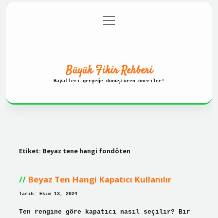
menüyü
Anasayfa
Gizlilik Politikası
aç
Yasal Uyarı
Hakkımızda
Büyük Fikir Rehberi
Hayalleri gerçeğe dönüştüren öneriler!
Etiket:
Beyaz tene hangi fondöten
Beyaz Ten Hangi Kapatıcı Kullanılır
Tarih: Ekim 13, 2024
Ten rengine göre kapatıcı nasıl seçilir? Bir