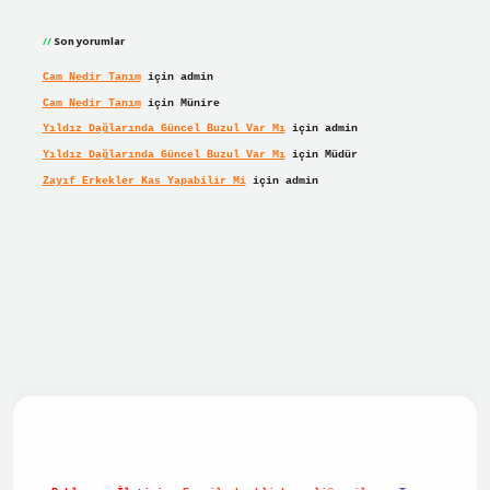
Son yorumlar
Cam Nedir Tanım
için
admin
Cam Nedir Tanım
için
Münire
Yıldız Dağlarında Güncel Buzul Var Mı
için
admin
Yıldız Dağlarında Güncel Buzul Var Mı
için
Müdür
Zayıf Erkekler Kas Yapabilir Mi
için
admin
giriş