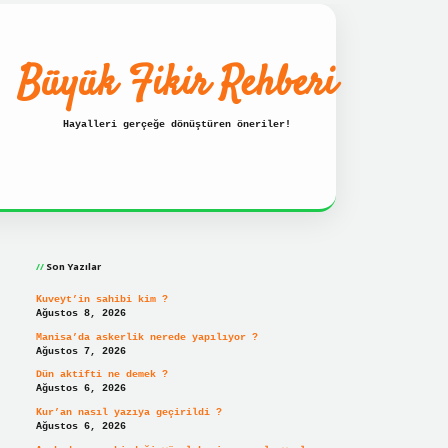
Büyük Fikir Rehberi
Hayalleri gerçeğe dönüştüren öneriler!
Sidebar
lbet güncel giriş adresi
ilbet hızlı giriş
ilbet giriş
bete
Son Yazılar
Kuveyt’in sahibi kim ?
Ağustos 8, 2026
Manisa’da askerlik nerede yapılıyor ?
Ağustos 7, 2026
Dün aktifti ne demek ?
Ağustos 6, 2026
Kur’an nasıl yazıya geçirildi ?
Ağustos 6, 2026