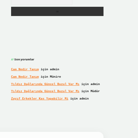
Son yorumlar
Cam Nedir Tanım
için
admin
Cam Nedir Tanım
için
Münire
Yıldız Dağlarında Güncel Buzul Var Mı
için
admin
Yıldız Dağlarında Güncel Buzul Var Mı
için
Müdür
Zayıf Erkekler Kas Yapabilir Mi
için
admin