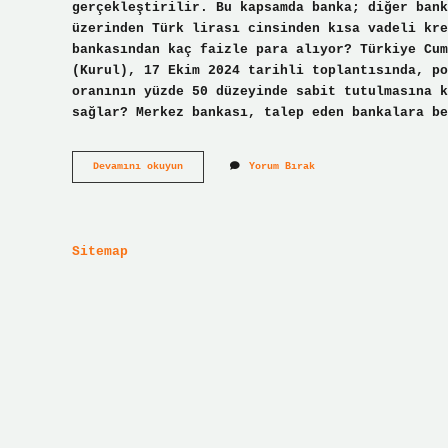
gerçekleştirilir. Bu kapsamda banka; diğer bank
üzerinden Türk lirası cinsinden kısa vadeli kre
bankasından kaç faizle para alıyor? Türkiye Cum
(Kurul), 17 Ekim 2024 tarihli toplantısında, po
oranının yüzde 50 düzeyinde sabit tutulmasına k
sağlar? Merkez bankası, talep eden bankalara be
Bankalar
Devamını okuyun
Yorum Bırak
Merkez
Bankasından
Nasıl
Borçlanır
Sitemap