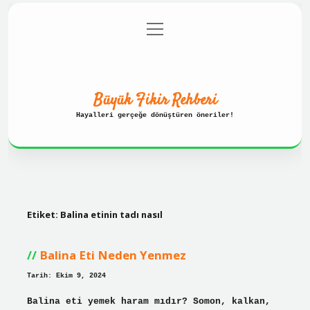
menüyü
Anasayfa
Gizlilik Politikası
aç
Yasal Uyarı
Hakkımızda
Büyük Fikir Rehberi
Hayalleri gerçeğe dönüştüren öneriler!
Etiket:
Balina etinin tadı nasıl
Balina Eti Neden Yenmez
Tarih: Ekim 9, 2024
Balina eti yemek haram mıdır? Somon, kalkan,