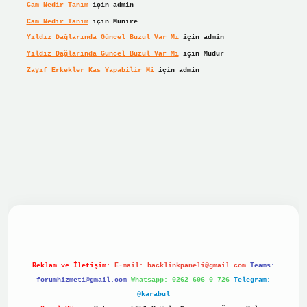
Cam Nedir Tanım
için
admin
Cam Nedir Tanım
için
Münire
Yıldız Dağlarında Güncel Buzul Var Mı
için
admin
Yıldız Dağlarında Güncel Buzul Var Mı
için
Müdür
Zayıf Erkekler Kas Yapabilir Mi
için
admin
r giriş
Reklam ve İletişim:
E-mail:
backlinkpaneli@gmail.com
Teams:
forumhizmeti@gmail.com
Whatsapp: 0262 606 0 726
Telegram:
@karabul