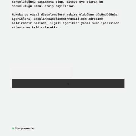
sorumluluğunu taşımakta olup, siteye üye olarak bu
sorumluluğu kabul etmiş sayılırlar.
Hukuka ve yasal düzenlemelere aykırı olduğunu düşündüğünüz
içerikleri,
backlinkpanelicomtr@gmail.com
adresine
bildirmeniz halinde, ilgili içerikler yasal süre içerisinde
sitemizden kaldırılacaktır.
Arama
Son yorumlar