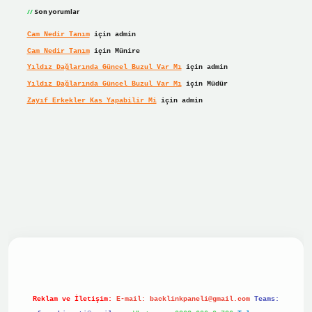
Son yorumlar
Cam Nedir Tanım
için
admin
Cam Nedir Tanım
için
Münire
Yıldız Dağlarında Güncel Buzul Var Mı
için
admin
Yıldız Dağlarında Güncel Buzul Var Mı
için
Müdür
Zayıf Erkekler Kas Yapabilir Mi
için
admin
 giriş
Reklam ve İletişim:
E-mail:
backlinkpaneli@gmail.com
Teams: