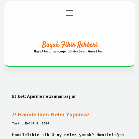
menüyü
Anasayfa
Gizlilik Politikası
aç
Yasal Uyarı
Hakkımızda
Büyük Fikir Rehberi
Hayalleri gerçeğe dönüştüren öneriler!
Etiket:
Aşerme ne zaman başlar
Hamile Iken Neler Yapılmaz
Tarih: Eylül 8, 2024
Hamilelikte ilk 3 ay neler yasak? Hamileliğin