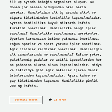
ilk üç ayında bebeğin organları oluşur. Bu
dönem çok hassas olduğundan özel bakım
gerekir. Hamileliğin ilk üç ayında alkol ve
sigara tüketiminden kesinlikle kaçınılmalıdır.
Ayrıca hamilelikte büyük miktarda kafein
tüketimi önerilmez. Hamilelikte hangi işler
yapılmaz? Hamilelikte yapılmaması gerekenler:
Uyurken karnınızın üstüne yatmanız önerilmez.
Yoğun sporlar ve aşırı yorucu işler önerilmez.
Ağır cisimler kaldırmak önerilmez. Hamileliğin
ilk zamanlarında ne yapılmamalı? Rafine şeker,
paketlenmiş gıdalar ve asitli içeceklerden her
ne pahasına olursa olsun kaçınılmalıdır. Midye
ve istiridye gibi ağır metaller içeren deniz
ürünlerinden kaçınılmalıdır. Aşırı kahve ve
çay tüketiminden kaçının: Hamilelikte günlük
200 mg kafein…
Hamile
Devamını okuyun
12 Yorum
Iken
Neler
Yapılmaz