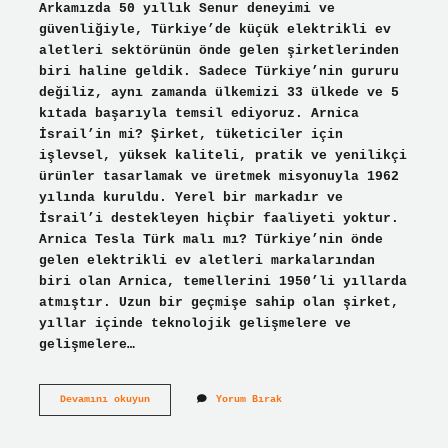
Arkamızda 50 yıllık Senur deneyimi ve
güvenliğiyle, Türkiye’de küçük elektrikli ev
aletleri sektörünün önde gelen şirketlerinden
biri haline geldik. Sadece Türkiye’nin gururu
değiliz, aynı zamanda ülkemizi 33 ülkede ve 5
kıtada başarıyla temsil ediyoruz. Arnica
İsrail’in mi? Şirket, tüketiciler için
işlevsel, yüksek kaliteli, pratik ve yenilikçi
ürünler tasarlamak ve üretmek misyonuyla 1962
yılında kuruldu. Yerel bir markadır ve
İsrail’i destekleyen hiçbir faaliyeti yoktur.
Arnica Tesla Türk malı mı? Türkiye’nin önde
gelen elektrikli ev aletleri markalarından
biri olan Arnica, temellerini 1950’li yıllarda
atmıştır. Uzun bir geçmişe sahip olan şirket,
yıllar içinde teknolojik gelişmelere ve
gelişmelere…
Arnica
Devamını okuyun
Yorum Bırak
Tesla
Israil
Malı