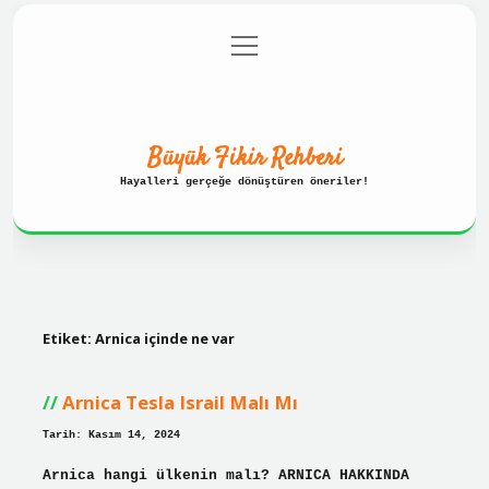
menüyü
Anasayfa
Gizlilik Politikası
aç
Yasal Uyarı
Hakkımızda
Büyük Fikir Rehberi
Hayalleri gerçeğe dönüştüren öneriler!
Etiket:
Arnica içinde ne var
Arnica Tesla Israil Malı Mı
Tarih: Kasım 14, 2024
Arnica hangi ülkenin malı? ARNICA HAKKINDA