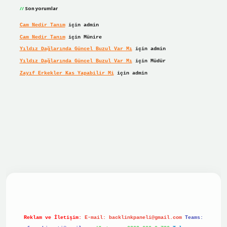
Son yorumlar
Cam Nedir Tanım
için
admin
Cam Nedir Tanım
için
Münire
Yıldız Dağlarında Güncel Buzul Var Mı
için
admin
Yıldız Dağlarında Güncel Buzul Var Mı
için
Müdür
Zayıf Erkekler Kas Yapabilir Mi
için
admin
r giriş
Reklam ve İletişim:
E-mail:
backlinkpaneli@gmail.com
Teams: