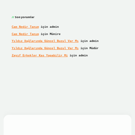
Son yorumlar
Cam Nedir Tanım
için
admin
Cam Nedir Tanım
için
Münire
Yıldız Dağlarında Güncel Buzul Var Mı
için
admin
Yıldız Dağlarında Güncel Buzul Var Mı
için
Müdür
Zayıf Erkekler Kas Yapabilir Mi
için
admin
iriş