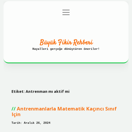
menüyü
Anasayfa
Gizlilik Politikası
aç
Yasal Uyarı
Hakkımızda
Büyük Fikir Rehberi
Hayalleri gerçeğe dönüştüren öneriler!
Etiket:
Antrenman mı aktif mi
Antrenmanlarla Matematik Kaçıncı Sınıf
Için
Tarih: Aralık 26, 2024