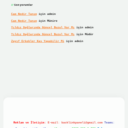
Son yorumlar
Cam Nedir Tanım
için
admin
Cam Nedir Tanım
için
Münire
Yıldız Dağlarında Güncel Buzul Var Mı
için
admin
Yıldız Dağlarında Güncel Buzul Var Mı
için
Müdür
Zayıf Erkekler Kas Yapabilir Mi
için
admin
bet giriş
betexper giriş
Reklam ve İletişim:
E-mail:
backlinkpaneli@gmail.com
Teams: