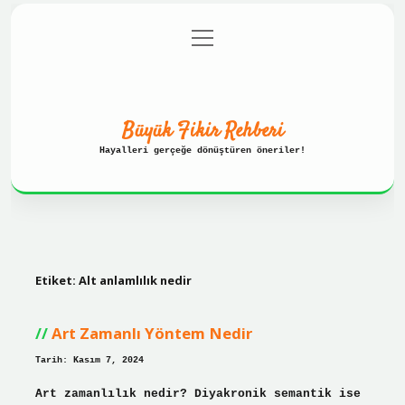
menüyü
Anasayfa
Gizlilik Politikası
aç
Yasal Uyarı
Hakkımızda
Büyük Fikir Rehberi
Hayalleri gerçeğe dönüştüren öneriler!
Etiket:
Alt anlamlılık nedir
Art Zamanlı Yöntem Nedir
Tarih: Kasım 7, 2024
Art zamanlılık nedir? Diyakronik semantik ise