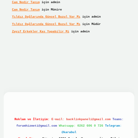
Cam Nedir Tanım
için
admin
Cam Nedir Tanım
için
Münire
Yıldız Dağlarında Güncel Buzul Var Mı
için
admin
Yıldız Dağlarında Güncel Buzul Var Mı
için
Müdür
Zayıf Erkekler Kas Yapabilir Mi
için
admin
bet giriş
betexper giriş
Reklam ve İletişim:
E-mail:
backlinkpaneli@gmail.com
Teams:
forumhizmeti@gmail.com
Whatsapp: 0262 606 0 726
Telegram:
@karabul