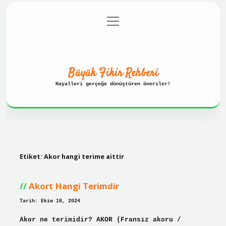
menüyü
Anasayfa
Gizlilik Politikası
aç
Yasal Uyarı
Hakkımızda
Büyük Fikir Rehberi
Hayalleri gerçeğe dönüştüren öneriler!
Etiket:
Akor hangi terime aittir
Akort Hangi Terimdir
Tarih: Ekim 18, 2024
Akor ne terimidir? AKOR (Fransız akoru /