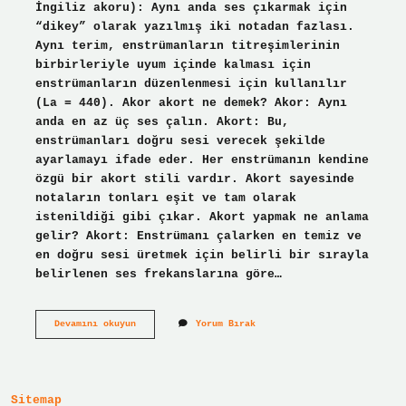
İngiliz akoru): Aynı anda ses çıkarmak için
“dikey” olarak yazılmış iki notadan fazlası.
Aynı terim, enstrümanların titreşimlerinin
birbirleriyle uyum içinde kalması için
enstrümanların düzenlenmesi için kullanılır
(La = 440). Akor akort ne demek? Akor: Aynı
anda en az üç ses çalın. Akort: Bu,
enstrümanları doğru sesi verecek şekilde
ayarlamayı ifade eder. Her enstrümanın kendine
özgü bir akort stili vardır. Akort sayesinde
notaların tonları eşit ve tam olarak
istenildiği gibi çıkar. Akort yapmak ne anlama
gelir? Akort: Enstrümanı çalarken en temiz ve
en doğru sesi üretmek için belirli bir sırayla
belirlenen ses frekanslarına göre…
Akort
Devamını okuyun
Yorum Bırak
Hangi
Terimdir
Sitemap