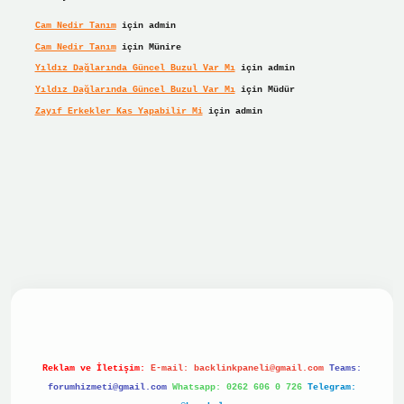
Cam Nedir Tanım
için
admin
Cam Nedir Tanım
için
Münire
Yıldız Dağlarında Güncel Buzul Var Mı
için
admin
Yıldız Dağlarında Güncel Buzul Var Mı
için
Müdür
Zayıf Erkekler Kas Yapabilir Mi
için
admin
r giriş
Reklam ve İletişim:
E-mail:
backlinkpaneli@gmail.com
Teams:
forumhizmeti@gmail.com
Whatsapp: 0262 606 0 726
Telegram: