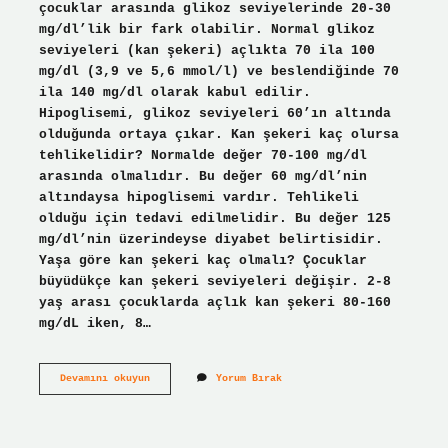
çocuklar arasında glikoz seviyelerinde 20-30
mg/dl’lik bir fark olabilir. Normal glikoz
seviyeleri (kan şekeri) açlıkta 70 ila 100
mg/dl (3,9 ve 5,6 mmol/l) ve beslendiğinde 70
ila 140 mg/dl olarak kabul edilir.
Hipoglisemi, glikoz seviyeleri 60’ın altında
olduğunda ortaya çıkar. Kan şekeri kaç olursa
tehlikelidir? Normalde değer 70-100 mg/dl
arasında olmalıdır. Bu değer 60 mg/dl’nin
altındaysa hipoglisemi vardır. Tehlikeli
olduğu için tedavi edilmelidir. Bu değer 125
mg/dl’nin üzerindeyse diyabet belirtisidir.
Yaşa göre kan şekeri kaç olmalı? Çocuklar
büyüdükçe kan şekeri seviyeleri değişir. 2-8
yaş arası çocuklarda açlık kan şekeri 80-160
mg/dL iken, 8…
Kan
Devamını okuyun
Yorum Bırak
Şekeri
107
Ne
Demek