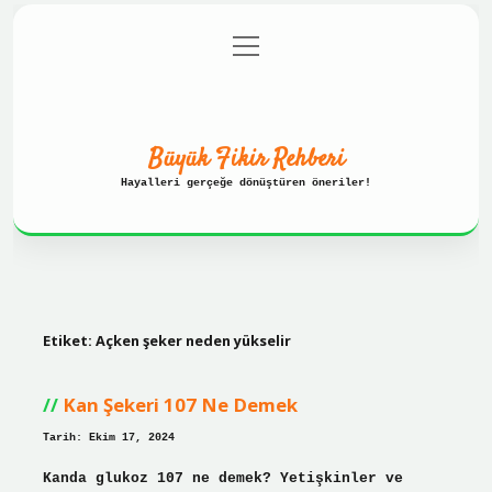
menüyü
Anasayfa
Gizlilik Politikası
aç
Yasal Uyarı
Hakkımızda
Büyük Fikir Rehberi
Hayalleri gerçeğe dönüştüren öneriler!
Etiket:
Açken şeker neden yükselir
Kan Şekeri 107 Ne Demek
Tarih: Ekim 17, 2024
Kanda glukoz 107 ne demek? Yetişkinler ve