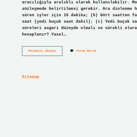
aracılığıyla aralıklı olarak kullanılabilir. Mo
sözleşmede belirtilmesi gerekir. Ara dinlenme h
süren işler için 15 dakika; (b) Dört saatten fa
saat (yedi buçuk saat dahil); (c) Yedi buçuk sa
süreleri asgari düzeyde olmalı ve sürekli olara
hesaplanır? Yasal…
Ara
Devamını okuyun
Yorum Bırak
Dinlenme
Süresi
Bölünebilir
Mi
Sitemap