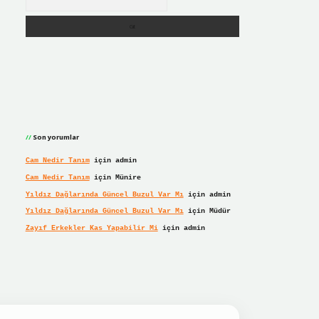
Son yorumlar
Cam Nedir Tanım
için
admin
Cam Nedir Tanım
için
Münire
Yıldız Dağlarında Güncel Buzul Var Mı
için
admin
Yıldız Dağlarında Güncel Buzul Var Mı
için
Müdür
Zayıf Erkekler Kas Yapabilir Mi
için
admin