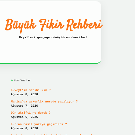
Büyük Fikir Rehberi
Hayalleri gerçeğe dönüştüren öneriler!
Sidebar
resi
ilbet hızlı giriş
ilbet giriş
betexper giriş
Son Yazılar
Kuveyt’in sahibi kim ?
Ağustos 8, 2026
Manisa’da askerlik nerede yapılıyor ?
Ağustos 7, 2026
Dün aktifti ne demek ?
Ağustos 6, 2026
Kur’an nasıl yazıya geçirildi ?
Ağustos 6, 2026